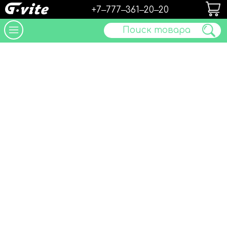
+7‒777‒361‒20‒20
Поиск товара