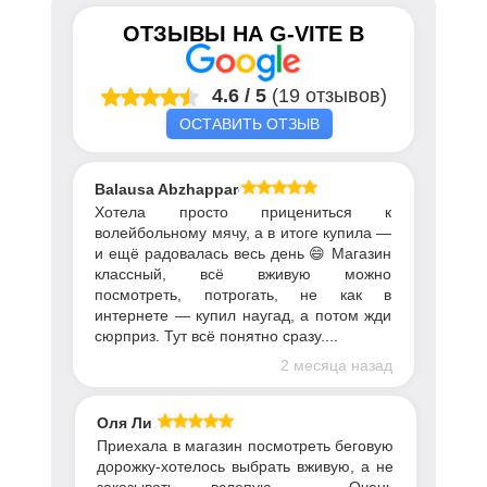
ОТЗЫВЫ НА
G-VITE
В
4.6
/
5
(19 отзывов)
ОСТАВИТЬ ОТЗЫВ
Balausa Abzhapparova
Хотела просто прицениться к
волейбольному мячу, а в итоге купила —
и ещё радовалась весь день 😄 Магазин
классный, всё вживую можно
посмотреть, потрогать, не как в
интернете — купил наугад, а потом жди
сюрприз. Тут всё понятно сразу....
2 месяца назад
Оля Ли
Приехала в магазин посмотреть беговую
дорожку-хотелось выбрать вживую, а не
заказывать вслепую . Очень