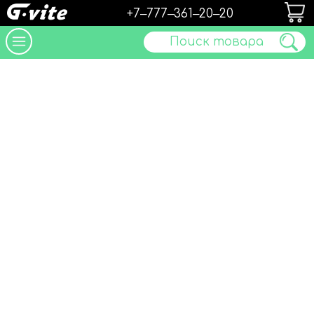
+7‒777‒361‒20‒20
Поиск товара