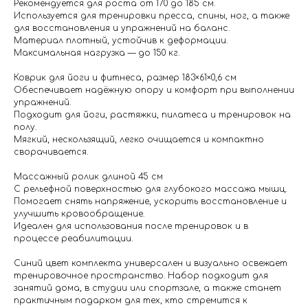
Рекомендуется для роста от 170 до 185 см.
Используется для тренировки пресса, спины, ног, а также
для восстановления и упражнений на баланс.
Материал плотный, устойчив к деформации.
Максимальная нагрузка — до 150 кг.
Коврик для йоги и фитнеса, размер 183×61×0,6 см
Обеспечивает надёжную опору и комфорт при выполнении
упражнений.
Подходит для йоги, растяжки, пилатеса и тренировок на
полу.
Мягкий, нескользящий, легко очищается и компактно
сворачивается.
Массажный ролик длиной 45 см
С рельефной поверхностью для глубокого массажа мышц.
Помогает снять напряжение, ускорить восстановление и
улучшить кровообращение.
Идеален для использования после тренировок и в
процессе реабилитации.
Синий цвет комплекта универсален и визуально освежает
тренировочное пространство. Набор подходит для
занятий дома, в студии или спортзале, а также станет
практичным подарком для тех, кто стремится к