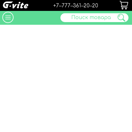
+7‒777‒361‒20‒20
Поиск товара