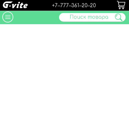
+7‒777‒361‒20‒20
Поиск товара