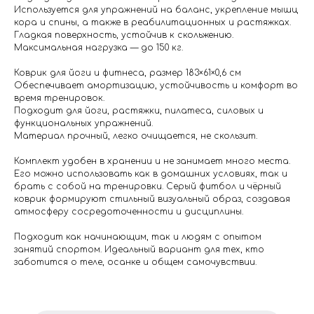
Используется для упражнений на баланс, укрепление мышц
кора и спины, а также в реабилитационных и растяжках.
Гладкая поверхность, устойчив к скольжению.
Максимальная нагрузка — до 150 кг.
Коврик для йоги и фитнеса, размер 183×61×0,6 см
Обеспечивает амортизацию, устойчивость и комфорт во
время тренировок.
Подходит для йоги, растяжки, пилатеса, силовых и
функциональных упражнений.
Материал прочный, легко очищается, не скользит.
Комплект удобен в хранении и не занимает много места.
Его можно использовать как в домашних условиях, так и
брать с собой на тренировки. Серый фитбол и чёрный
коврик формируют стильный визуальный образ, создавая
атмосферу сосредоточенности и дисциплины.
Подходит как начинающим, так и людям с опытом
занятий спортом. Идеальный вариант для тех, кто
заботится о теле, осанке и общем самочувствии.