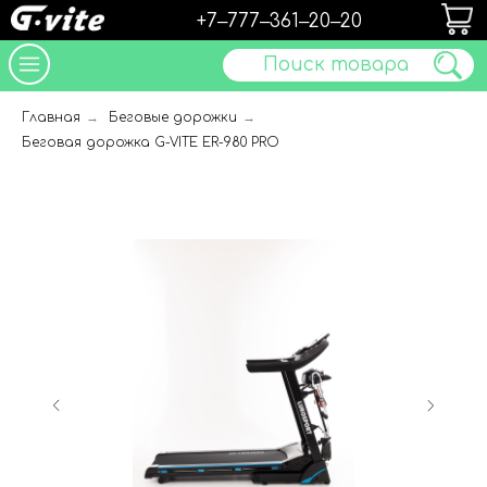
+7‒777‒361‒20‒20
Поиск товара
Главная
→
Беговые дорожки
→
Беговая дорожка G-VITE ER-980 PRO