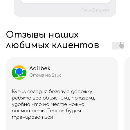
Гугл Виджет
Отзывы наших
любимых клиентов
Loik
Отзыв на 2гис
Купил манжеты на ноги для
тренировок. Уже несколько раз
тренируюсь с ними. И особое
благодарность вежливым
сотрудникам, отличное обслуживание
и за карабины в подарок.