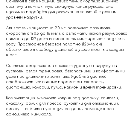
Сочетая в себе мощный двигатель, амортизационную
систему и компактную складную конструкцию, она
идеально подойдёт для регулярных занятий с разным
уровнем нагрузки.
Двигатель мощностью 2.0 л.с. позволяет развивать
скорость от 0.8 до 16 км/ч, а автоматическая регулировка
наклона до 15° даёт возможность имитировать подъём в
гору. Просторное беговое полотно (126×46 см)
обеспечивает свободу движений и уверенность в каждом
шаге.
Система амортизации снижает ударную нагрузку на
суставы, делая тренировки безопасными и комфортными
даже при длительных занятиях. Удобный дисплей
отображает все важные параметры: скорость,
дистанцию, калории, пульс, наклон и время тренировки.
Комплектация включает коврик под дорожку, гантели,
скакалку, ролик для пресса, рукоятки для отжиманий и
смазку — всё, что нужно для создания полноценного
домашнего мини-зала.