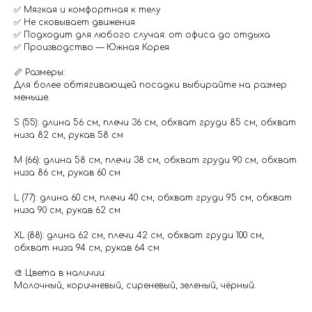
✅ Мягкая и комфортная к телу
✅ Не сковывает движения
✅ Подходит для любого случая: от офиса до отдыха
✅ Производство — Южная Корея
📏 Размеры:
Для более обтягивающей посадки выбирайте на размер
меньше.
S (55): длина 56 см, плечи 36 см, обхват груди 85 см, обхват
низа 82 см, рукав 58 см
M (66): длина 58 см, плечи 38 см, обхват груди 90 см, обхват
низа 86 см, рукав 60 см
L (77): длина 60 см, плечи 40 см, обхват груди 95 см, обхват
низа 90 см, рукав 62 см
XL (88): длина 62 см, плечи 42 см, обхват груди 100 см,
обхват низа 94 см, рукав 64 см
🎨 Цвета в наличии:
Молочный, коричневый, сиреневый, зеленый, чёрный.