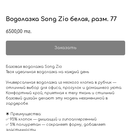
Водолазка Song Zio белая, разм. 77
6500,00
тг.
Заказать
Базовая водолазка Song Zio
Твоя идеальная водолазка на каждый день
Универсальная водолазка из мягкого хлопка в рубчик —
отличный выбор для офиса, прогулок и домашнего уюта.
Комфортный крой, приятная к телу ткань и стильный
базовый дизайн делают эту модель незаменимой в
гардеробе.
🌟 Преимущества:
✅ 95% хлопок — дышащий и гипоаллергенный
✅ 5% полиуретан — сохраняет форму, добавляет
эластичности