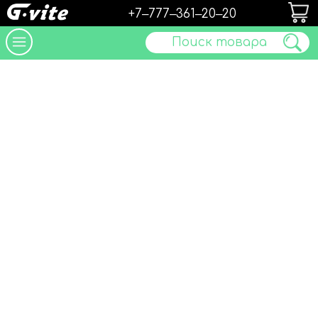
+7‒777‒361‒20‒20
Поиск товара