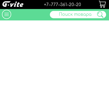
+7‒777‒361‒20‒20
Поиск товара