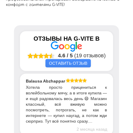
комфорт с гантелями G-VITE!
ОТЗЫВЫ НА
G-VITE
В
4.6
/
5
(19 отзывов)
ОСТАВИТЬ ОТЗЫВ
Balausa Abzhapparova
Хотела просто прицениться к
волейбольному мячу, а в итоге купила —
и ещё радовалась весь день 😄 Магазин
классный, всё вживую можно
посмотреть, потрогать, не как в
интернете — купил наугад, а потом жди
сюрприз. Тут всё понятно сразу....
2 месяца назад