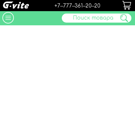
+7‒777‒361‒20‒20
Поиск товара