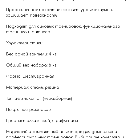
Прорезиненное покрытие снижает уровень шума и
защищает поверхность
Подходят для силовых тренировок, функционального
тренинга и фитнеса
Характеристики:
Вес одной гантели: 4 кг
Общий вес набора: 8 кг
Форма: шестигранная
Материал: сталь, резина
Тип: цельнолитая (неразборная)
Покрытие: резиновое
Гриф: металлический, с рифлением
Надёжный и компактный инвентарь для домашних и
профессиональных тренировок. Выбирайте качество и