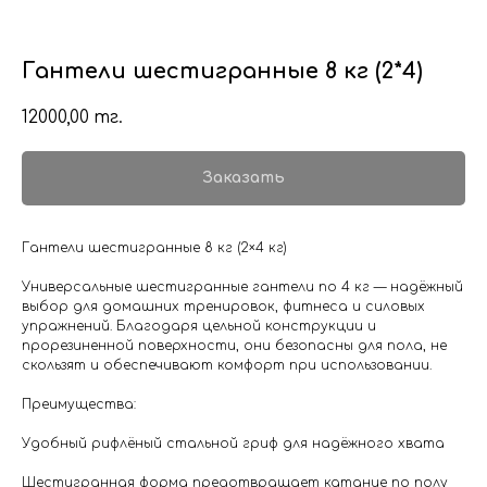
Гантели шестигранные 8 кг (2*4)
12000,00
тг.
Заказать
Гантели шестигранные 8 кг (2×4 кг)
Универсальные шестигранные гантели по 4 кг — надёжный
выбор для домашних тренировок, фитнеса и силовых
упражнений. Благодаря цельной конструкции и
прорезиненной поверхности, они безопасны для пола, не
скользят и обеспечивают комфорт при использовании.
Преимущества:
Удобный рифлёный стальной гриф для надёжного хвата
Шестигранная форма предотвращает катание по полу