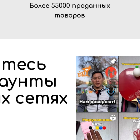
Более 55000 проданных
товаров
йтесь
каунты
х сетях