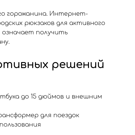
го горожанина. Интернет-
родских рюкзаков для активного
е означает получить
ну.
ортивных решений
утбука до 15 дюймов и внешним
рансформер для поездок
спользования