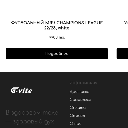
ФУТБОЛЬНЫЙ МЯЧ CHAMPIONS LEAGUE
У
22/23, white
9900
тг.
Подробнее
Информация
Доставка
Самовывоз
Оплата
В здоровом теле
Отзывы
— здоровый дух
О нас