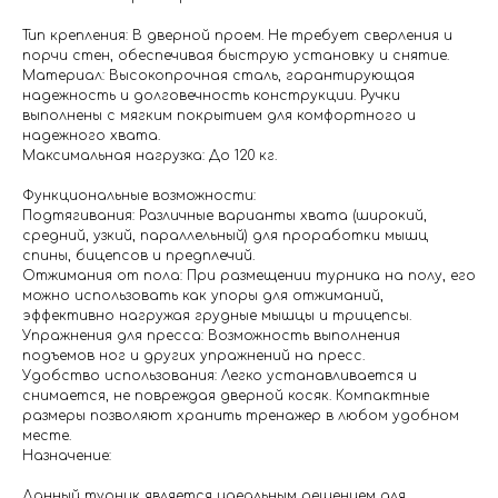
Тип крепления: В дверной проем. Не требует сверления и
порчи стен, обеспечивая быструю установку и снятие.
Материал: Высокопрочная сталь, гарантирующая
надежность и долговечность конструкции. Ручки
выполнены с мягким покрытием для комфортного и
надежного хвата.
Максимальная нагрузка: До 120 кг.
Функциональные возможности:
Подтягивания: Различные варианты хвата (широкий,
средний, узкий, параллельный) для проработки мышц
спины, бицепсов и предплечий.
Отжимания от пола: При размещении турника на полу, его
можно использовать как упоры для отжиманий,
эффективно нагружая грудные мышцы и трицепсы.
Упражнения для пресса: Возможность выполнения
подъемов ног и других упражнений на пресс.
Удобство использования: Легко устанавливается и
снимается, не повреждая дверной косяк. Компактные
размеры позволяют хранить тренажер в любом удобном
месте.
Назначение:
Данный турник является идеальным решением для