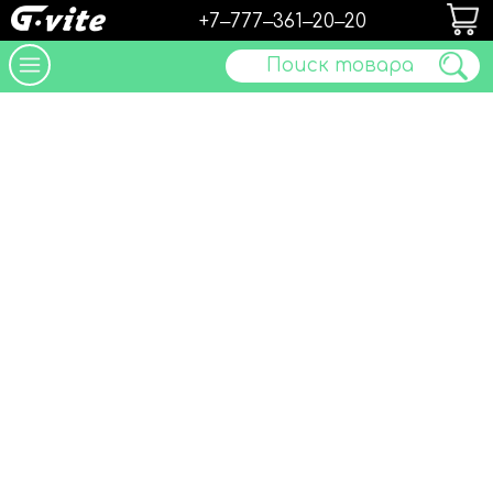
+7‒777‒361‒20‒20
Поиск товара