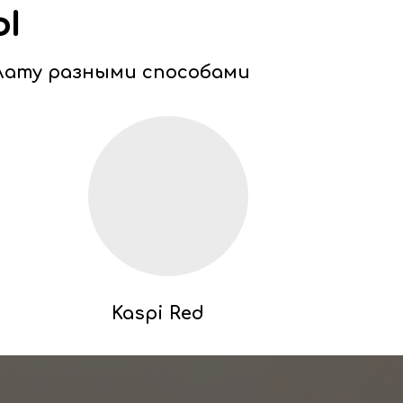
ы
лату разными способами
Kaspi Red