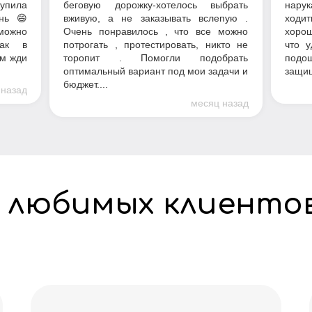
купила
беговую дорожку-хотелось выбрать
нарук
нь 😄
вживую, а не заказывать вслепую .
ходит
можно
Очень понравилось , что все можно
хорош
как в
потрогать , протестировать, никто не
что у
ом жди
торопит . Помогли подобрать
подош
оптимальный вариант под мои задачи и
защищ
бюджет....
 назад
месяц назад
 любимых клиенто