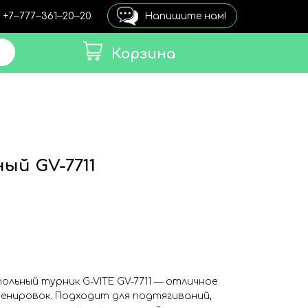
+7‒777‒361‒20‒20
Напишите нам!
Корзина
ый GV-7711
льный турник G-VITE GV-7711 — отличное
енировок. Подходит для подтягиваний,