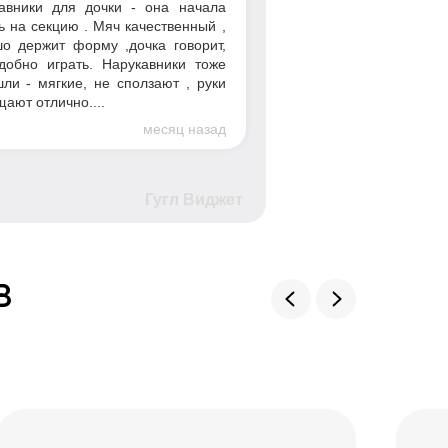
авники для дочки - она начала
ь на секцию . Мяч качественный ,
о держит форму ,дочка говорит,
добно играть. Нарукавники тоже
ли - мягкие, не сползают , руки
ают отлично....
месяц назад
Гугл Виджет
в