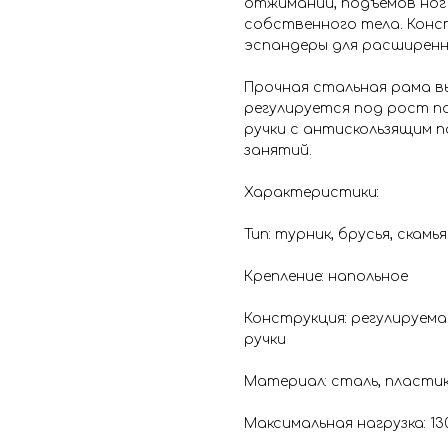
отжиманий, подъёмов ног 
собственного тела. Конст
эспандеры для расширенн
Прочная стальная рама вы
регулируется под рост по
ручки с антискользящим 
занятий.
Характеристики:
Тип: турник, брусья, скамья
Крепление: напольное
Конструкция: регулируема
ручки
Материал: сталь, пласти
Максимальная нагрузка: 130