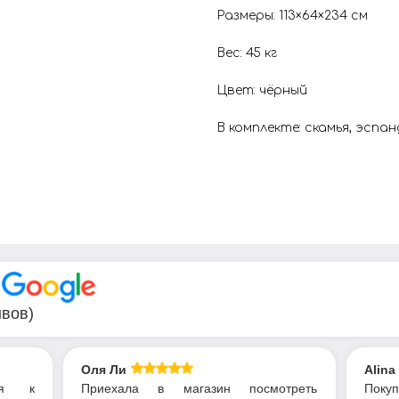
Размеры: 113×64×234 см
Вес: 45 кг
Цвет: чёрный
В комплекте: скамья, эспа
В
ывов)
Оля Ли
Alina
ся к
Приехала в магазин посмотреть
Пок