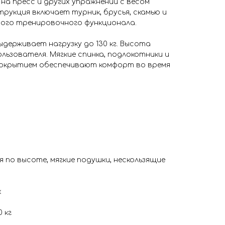
на пресс и других упражнений с весом
рукция включает турник, брусья, скамью и
ого тренировочного функционала.
держивает нагрузку до 130 кг. Высота
льзователя. Мягкие спинка, подлокотники и
покрытием обеспечивают комфорт во время
я по высоте, мягкие подушки, нескользящие
к
 кг