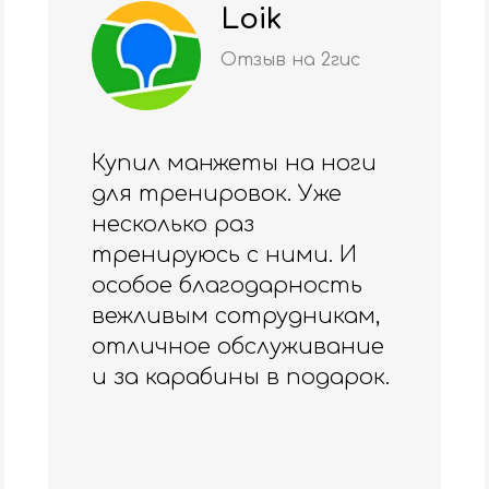
Даяна
Шмитке
Отзыв на 2гис
Качество на высшем
уровне 🏆
Благодарю за куртку 💕
Ощущения- прекрасные
🍀