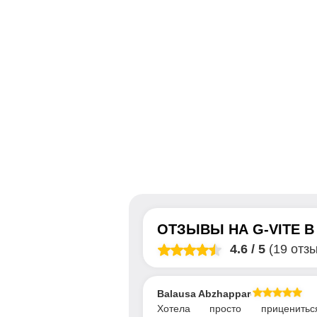
ОТЗЫВЫ НА
G-VITE
4.6
/
5
(19 отз
Balausa Abzhapparova
Хотела просто приценить