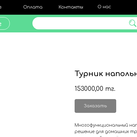
О нас
з
Оплата
Контакты
Поиск товара
г
Турник напольн
153000,00
тг.
Заказать
Многофункциональный напо
решение для домашних тр