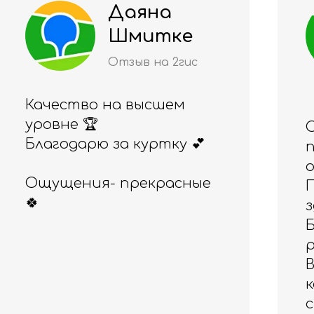
Алия
Рахимжано
ва
Отзыв на 2гис
Отличный магазин,
понравился и товар, и
обслуживание.
Приобретала ранее
здесь эспандер
Бубновского, а сегодня -
резинки для фитнеса.
Всё прекрасного
качества! Спасибо за
скидочку, очень приятно!