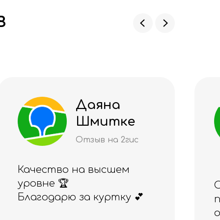
в
Алия
Рахимжано
ва
Отзыв на 2гис
Отличный магазин,
понравился и товар, и
обслуживание.