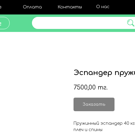
О нас
з
Оплата
Контакты
Поиск товара
г
Эспандер пруж
7500,00
тг.
Заказать
Пружинный эспандер 40 кг
плеч и спины