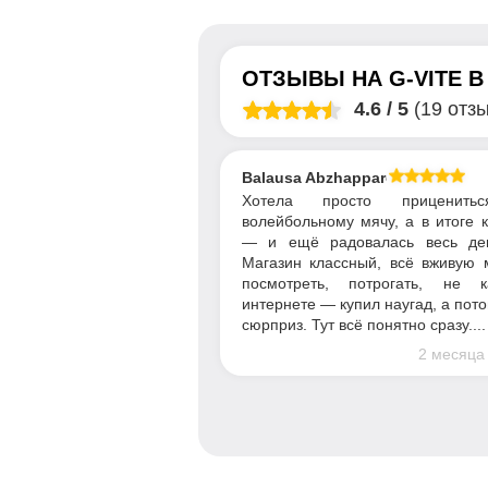
ОТЗЫВЫ НА
G-VITE
4.6
/
5
(19 отз
Balausa Abzhapparova
Хотела просто приценить
волейбольному мячу, а в итоге 
— и ещё радовалась весь де
Магазин классный, всё вживую 
посмотреть, потрогать, не 
интернете — купил наугад, а пот
сюрприз. Тут всё понятно сразу....
2 месяца