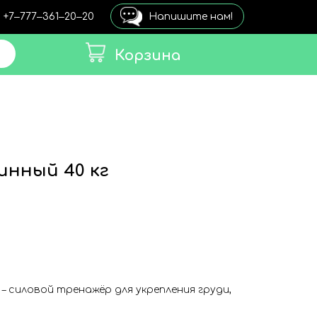
+7‒777‒361‒20‒20
Напишите нам!
Корзина
инный 40 кг
 – силовой тренажёр для укрепления груди,