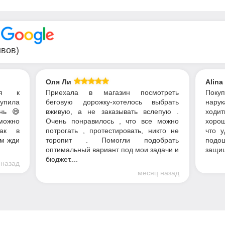
В
ывов)
Оля Ли
Alina
ся к
Приехала в магазин посмотреть
Пок
купила
беговую дорожку-хотелось выбрать
нарук
нь 😄
вживую, а не заказывать вслепую .
ходит
можно
Очень понравилось , что все можно
хорош
как в
потрогать , протестировать, никто не
что у
ом жди
торопит . Помогли подобрать
подош
оптимальный вариант под мои задачи и
защищ
бюджет....
 назад
месяц назад