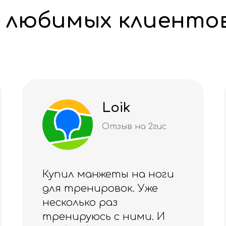
 любимых клиенто
Даяна
Шмитке
Отзыв на 2гис
Качество на высшем
уровне 🏆
Благодарю за куртку 💕