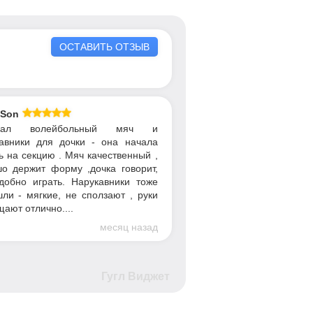
ОСТАВИТЬ ОТЗЫВ
 Son
упал волейбольный мяч и
авники для дочки - она начала
ь на секцию . Мяч качественный ,
о держит форму ,дочка говорит,
добно играть. Нарукавники тоже
ли - мягкие, не сползают , руки
ают отлично....
месяц назад
Гугл Виджет