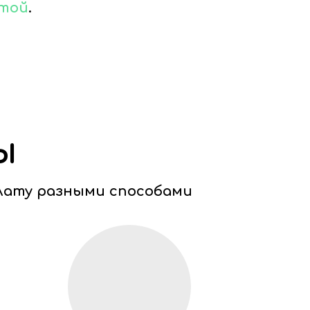
чтой
.
ы
лату разными способами