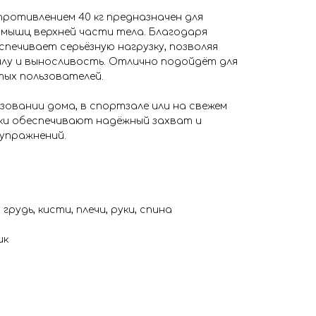
ротивлением 40 кг предназначен для
мышц верхней части тела. Благодаря
спечивает серьёзную нагрузку, позволяя
лу и выносливость. Отлично подойдёт для
ых пользователей.
зовании дома, в спортзале или на свежем
чки обеспечивают надёжный захват и
 упражнений.
грудь, кисти, плечи, руки, спина
ик