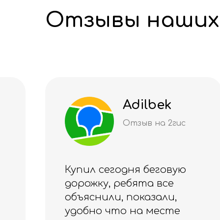
Отзывы наших
Loik
Отзыв на 2гис
Купил манжеты на ноги
для тренировок. Уже
несколько раз
тренируюсь с ними. И