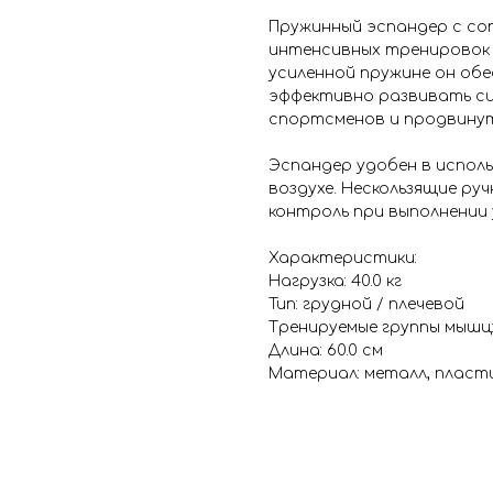
Пружинный эспандер с соп
интенсивных тренировок 
усиленной пружине он обе
эффективно развивать си
спортсменов и продвинут
Эспандер удобен в исполь
воздухе. Нескользящие ру
контроль при выполнении
Характеристики:
Нагрузка: 40.0 кг
Тип: грудной / плечевой
Тренируемые группы мышц: 
Длина: 60.0 см
Материал: металл, пласт