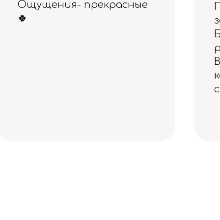
Приобретала ранее
здесь эспандер
Бубновского, а сегодня -
резинки для фитнеса.
Всё прекрасного
качества! Спасибо за
скидочку, очень приятно!