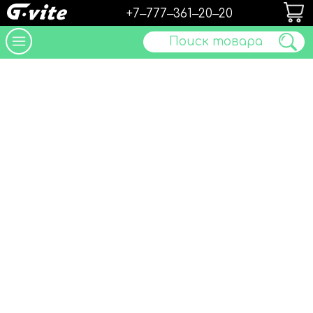
+7‒777‒361‒20‒20
Поиск товара