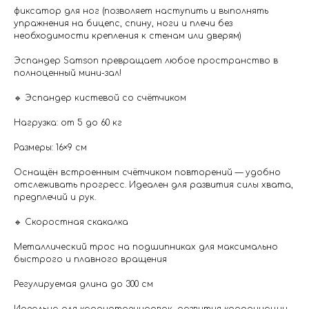
фиксатор для ног (позволяет наступить и выполнять
упражнения на бицепс, спину, ноги и плечи без
необходимости крепления к стенам или дверям)
Эспандер Samson превращает любое пространство в
полноценный мини-зал!
🔹 Эспандер кистевой со счётчиком
Нагрузка: от 5 до 60 кг
Размеры: 16×9 см
Оснащён встроенным счётчиком повторений — удобно
отслеживать прогресс. Идеален для развития силы хвата,
предплечий и рук.
🔹 Скоростная скакалка
Металлический трос на подшипниках для максимально
быстрого и плавного вращения
Регулируемая длина до 300 см