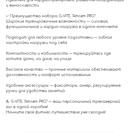
Идеальна для кардиотренировок, развития координации
и выносливости
✅ Преимущества набора G-VITE "Атлет PRO":
Широкие тренировочные возможности — силовая,
функциональная и кардио-нагрузка в одном комплекте
Подходит для любого уровня подготовки — гибкая
настройка нагрузки под себя
Компактность и мобильность — тренируйтесь где
хотите: дома, на даче, на улице
Высокое качество — прочные материалы обеспечивают
долговечность и комфорт использования
Удобные аксессуары — фиксаторы, анкер, регулируемые
ручки для удобства занятий
💪 G-VITE "Атлет PRO" — ваш персональный тренажерный
зал в одной коробке!
Начните своё фитнес-путешествие уже сегодня!