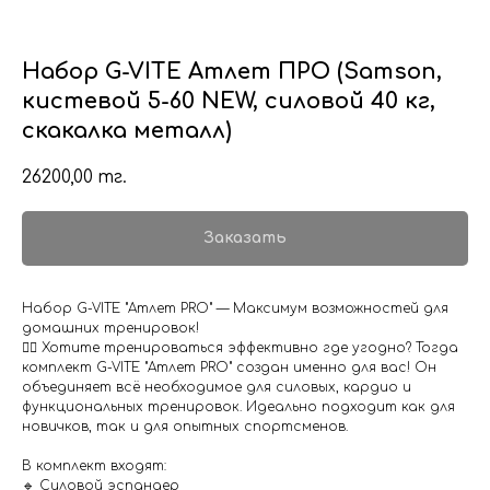
Набор G-VITE Атлет ПРО (Samson,
кистевой 5-60 NEW, силовой 40 кг,
скакалка металл)
26200,00
тг.
Заказать
Набор G-VITE "Атлет PRO" — Максимум возможностей для
домашних тренировок!
🏋️‍♂️ Хотите тренироваться эффективно где угодно? Тогда
комплект G-VITE "Атлет PRO" создан именно для вас! Он
объединяет всё необходимое для силовых, кардио и
функциональных тренировок. Идеально подходит как для
новичков, так и для опытных спортсменов.
В комплект входят:
🔹 Силовой эспандер