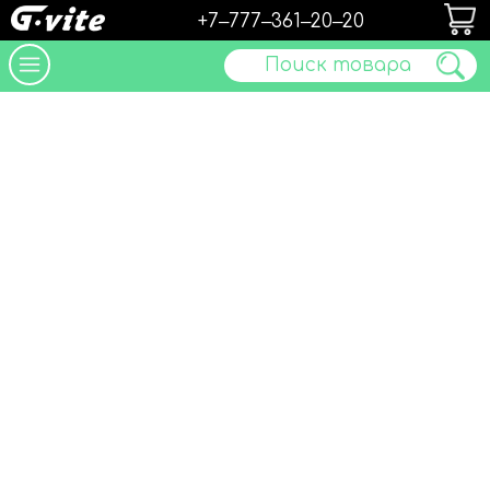
+7‒777‒361‒20‒20
Поиск товара