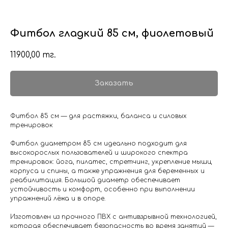
Фитбол гладкий 85 см, фиолетовый
11900,00
тг.
Заказать
Фитбол 85 см — для растяжки, баланса и силовых
тренировок
Фитбол диаметром 85 см идеально подходит для
высокорослых пользователей и широкого спектра
тренировок: йога, пилатес, стретчинг, укрепление мышц
корпуса и спины, а также упражнения для беременных и
реабилитация. Большой диаметр обеспечивает
устойчивость и комфорт, особенно при выполнении
упражнений лёжа и в опоре.
Изготовлен из прочного ПВХ с антивзрывной технологией,
которая обеспечивает безопасность во время занятий —