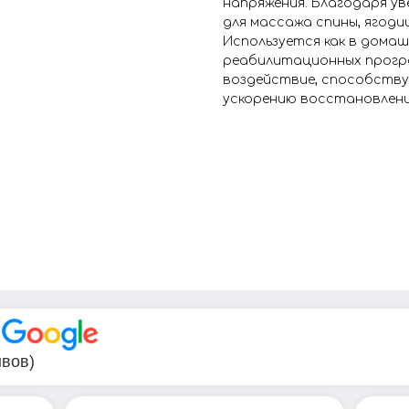
напряжения. Благодаря у
для массажа спины, ягодиц
Используется как в домаш
реабилитационных прогр
воздействие, способству
ускорению восстановлени
В
ывов)