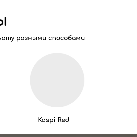
ы
лату разными способами
Kaspi Red