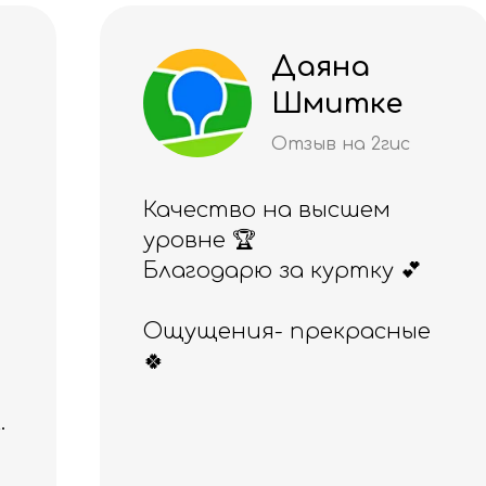
Алия
Рахимжано
ва
Отзыв на 2гис
Отличный магазин,
понравился и товар, и
обслуживание.
Приобретала ранее
здесь эспандер
Бубновского, а сегодня -
резинки для фитнеса.
Всё прекрасного