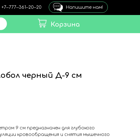
+7‒777‒361‒20‒20
Напишите нам!
Корзина
обол черный Д-9 см
тром 9 см предназначен для глубокого
уляции кровообращения и снятия мышечного