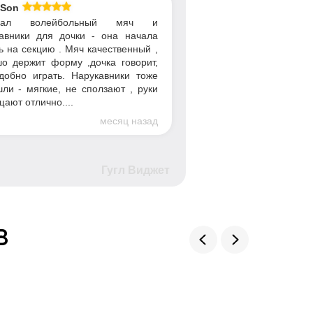
 Son
упал волейбольный мяч и
авники для дочки - она начала
ь на секцию . Мяч качественный ,
о держит форму ,дочка говорит,
добно играть. Нарукавники тоже
ли - мягкие, не сползают , руки
ают отлично....
месяц назад
Гугл Виджет
в