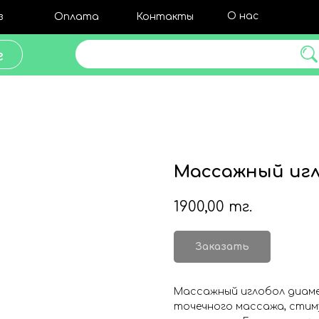
О нас
з
Оплата
Контакты
Поиск товара
г
Массажный игл
1900,00
тг.
Заказать
Массажный иглобол диаме
точечного массажа, стим