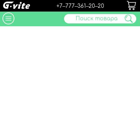
+7‒777‒361‒20‒20
Поиск товара