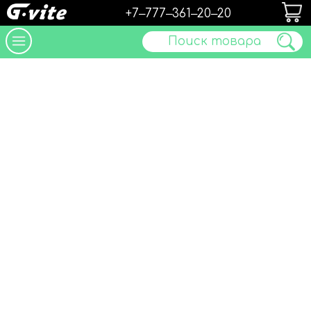
+7‒777‒361‒20‒20
Поиск товара