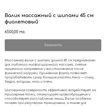
Валик массажный с шипами 45 см
фиолетовый
6500,00
тг.
Заказать
Массажный валик с шипами длиной 45 см предназначен
для глубокого миофасциального массажа, снятия
мышечного напряжения и восстановления после
физической нагрузки. Удлинённая форма позволяет
прорабатывать сразу большие участки тела — спину,
бедра, ягодицы, ноги и плечи.
Шипованная поверхность эффективно воздействует на
триггерные точки, стимулирует кровообращение и
способствует расслаблению мышц. Валик особенно
полезен при регулярных тренировках, а также для