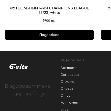
ФУТБОЛЬНЫЙ МЯЧ CHAMPIONS LEAGUE
У
22/23, white
9900
тг.
Подробнее
Информация
Доставка
Самовывоз
Оплата
В здоровом теле
Отзывы
— здоровый дух
О нас
Контакты
Блог