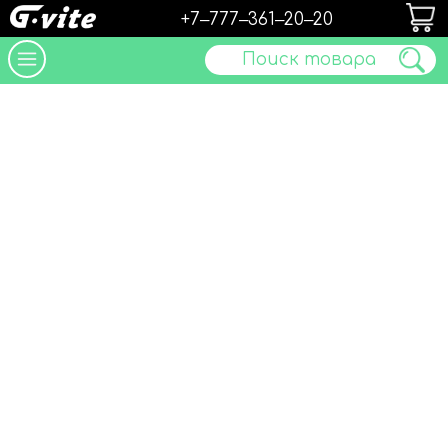
+7‒777‒361‒20‒20
Поиск товара