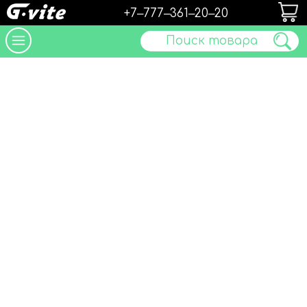
+7‒777‒361‒20‒20
Поиск товара