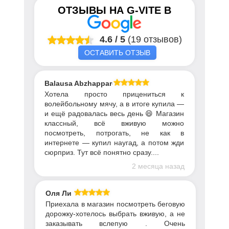
ОТЗЫВЫ НА
G-VITE
В
4.6
/
5
(19 отзывов)
ОСТАВИТЬ ОТЗЫВ
Balausa Abzhapparova
Хотела просто прицениться к
волейбольному мячу, а в итоге купила —
и ещё радовалась весь день 😄 Магазин
классный, всё вживую можно
посмотреть, потрогать, не как в
интернете — купил наугад, а потом жди
сюрприз. Тут всё понятно сразу....
2 месяца назад
Оля Ли
Приехала в магазин посмотреть беговую
дорожку-хотелось выбрать вживую, а не
заказывать вслепую . Очень