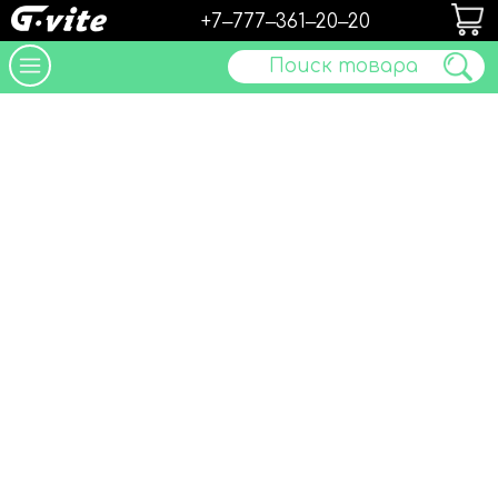
+7‒777‒361‒20‒20
Поиск товара