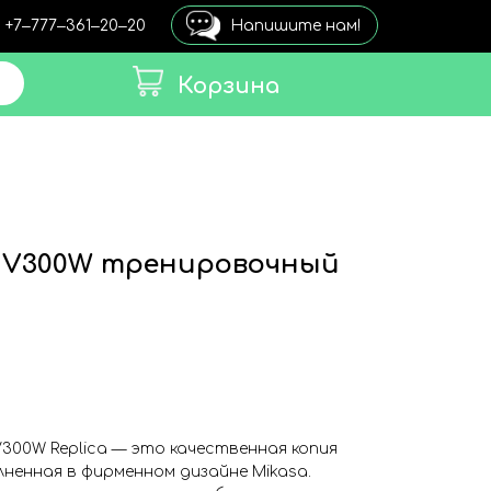
+7‒777‒361‒20‒20
Напишите нам!
Корзина
A V300W тренировочный
V300W Replica — это качественная копия
лненная в фирменном дизайне Mikasa.