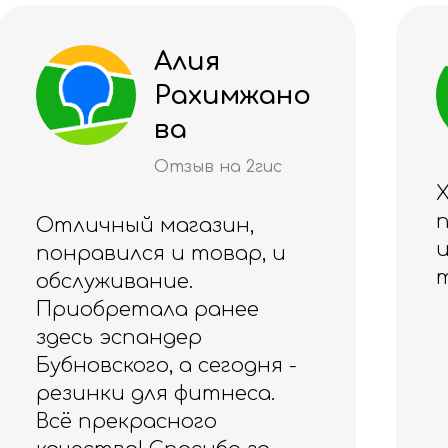
Алуа
ано
Жанат
Отзыв на 2гис
с
Хороший магазин,
приветливый персонал
и большой выбор
и
товаров
я -