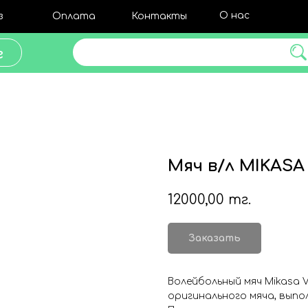
О нас
з
Оплата
Контакты
Поиск товара
г
Мяч в/л MIKAS
12000,00
тг.
Заказать
Волейбольный мяч Mikasa 
оригинального мяча, выпо