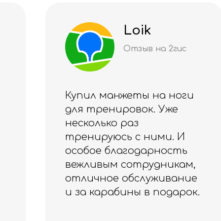
oik
Даян
Шми
зыв на 2гис
Отзыв н
ты на ноги
Качество на выс
вок. Уже
уровне 🏆
з
Благодарю за кур
с ними. И
одарность
Ощущения- прек
трудникам,
🍀
служивание
ы в подарок.