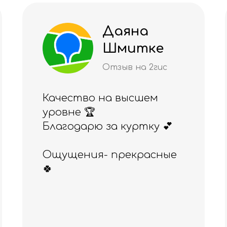
а
Алия
тке
Рахимж
ва
а 2гис
Отзыв на 2ги
шем
Отличный магазин,
тку 💕
понравился и товар, 
обслуживание.
расные
Приобретала ранее
здесь эспандер
Бубновского, а сегодн
резинки для фитнеса.
Всё прекрасного