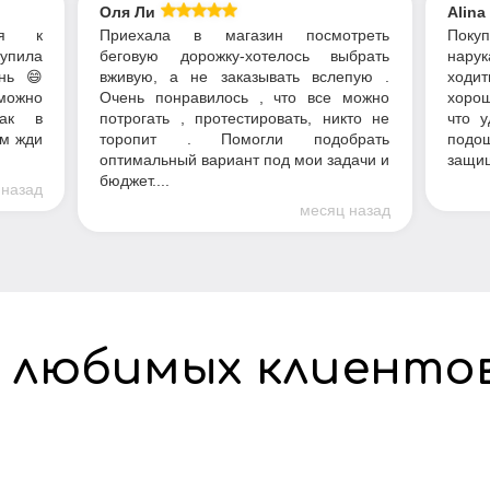
Оля Ли
Alina
ся к
Приехала в магазин посмотреть
Пок
купила
беговую дорожку-хотелось выбрать
нарук
нь 😄
вживую, а не заказывать вслепую .
ходит
можно
Очень понравилось , что все можно
хорош
как в
потрогать , протестировать, никто не
что у
ом жди
торопит . Помогли подобрать
подош
оптимальный вариант под мои задачи и
защищ
бюджет....
 назад
месяц назад
 любимых клиенто