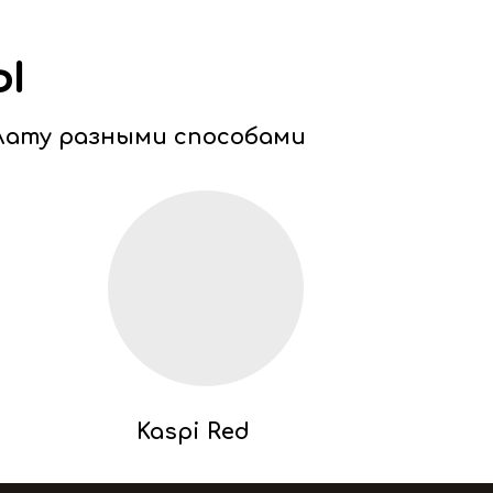
ы
лату разными способами
Kaspi Red