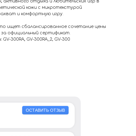
, активного отдыха и любительских игр в
тетической кожи с микротекстурой
захват и комфортную игру.
кто ищет сбалансированное сочетание цены
ы за официальный сертификат.
 GV-300RA, GV-300RA_2, GV-300
ОСТАВИТЬ ОТЗЫВ