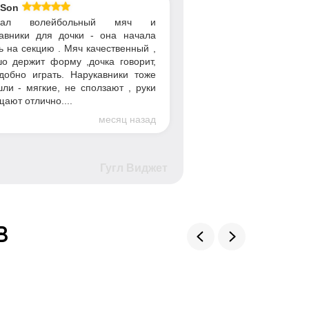
 Son
упал волейбольный мяч и
авники для дочки - она начала
ь на секцию . Мяч качественный ,
о держит форму ,дочка говорит,
добно играть. Нарукавники тоже
ли - мягкие, не сползают , руки
ают отлично....
месяц назад
Гугл Виджет
в