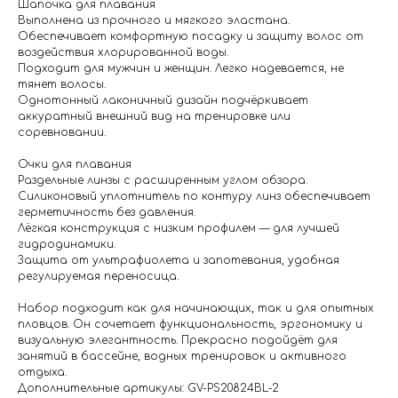
Шапочка для плавания
Выполнена из прочного и мягкого эластана.
Обеспечивает комфортную посадку и защиту волос от
воздействия хлорированной воды.
Подходит для мужчин и женщин. Легко надевается, не
тянет волосы.
Однотонный лаконичный дизайн подчёркивает
аккуратный внешний вид на тренировке или
соревновании.
Очки для плавания
Раздельные линзы с расширенным углом обзора.
Силиконовый уплотнитель по контуру линз обеспечивает
герметичность без давления.
Лёгкая конструкция с низким профилем — для лучшей
гидродинамики.
Защита от ультрафиолета и запотевания, удобная
регулируемая переносица.
Набор подходит как для начинающих, так и для опытных
пловцов. Он сочетает функциональность, эргономику и
визуальную элегантность. Прекрасно подойдёт для
занятий в бассейне, водных тренировок и активного
отдыха.
Дополнительные артикулы: GV-PS20824BL-2