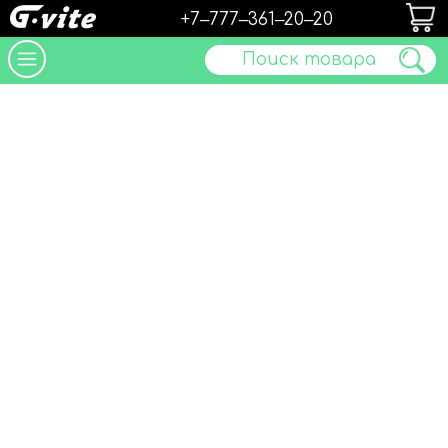
+7‒777‒361‒20‒20
Поиск товара