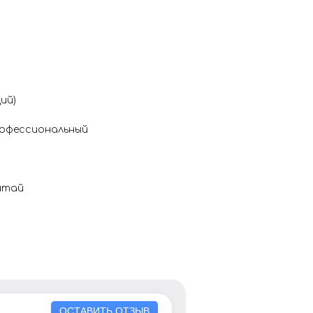
ий)
рофессиональный
итай
ОСТАВИТЬ ОТЗЫВ