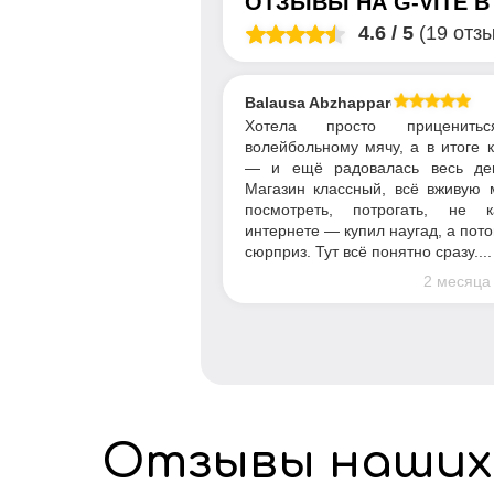
ОТЗЫВЫ НА
G-VITE
4.6
/
5
(19 отз
Balausa Abzhapparova
Хотела просто приценить
волейбольному мячу, а в итоге 
— и ещё радовалась весь де
Магазин классный, всё вживую 
посмотреть, потрогать, не 
интернете — купил наугад, а пот
сюрприз. Тут всё понятно сразу....
2 месяца
Отзывы наших