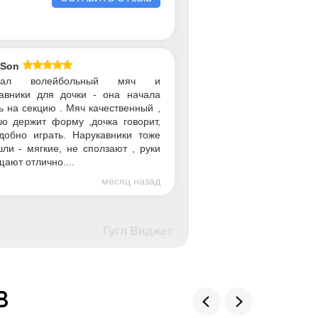
 Son
упал волейбольный мяч и
авники для дочки - она начала
ь на секцию . Мяч качественный ,
о держит форму ,дочка говорит,
добно играть. Нарукавники тоже
ли - мягкие, не сползают , руки
ают отлично....
месяц назад
Гугл Виджет
в