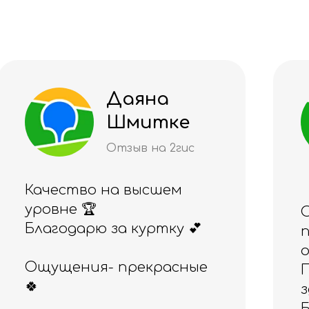
Алия
Рахимжано
ва
Отзыв на 2гис
Отличный магазин,
понравился и товар, и
обслуживание.
Приобретала ранее
здесь эспандер
Бубновского, а сегодня -