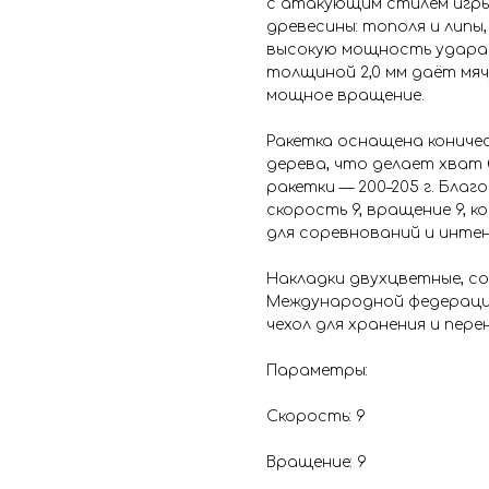
с атакующим стилем игры
древесины: тополя и липы
высокую мощность удара.
толщиной 2,0 мм даёт мяч
мощное вращение.
Ракетка оснащена коничес
дерева, что делает хват 
ракетки — 200–205 г. Бл
скорость 9, вращение 9, 
для соревнований и инте
Накладки двухцветные, 
Международной федерации 
чехол для хранения и пере
Параметры:
Скорость: 9
Вращение: 9