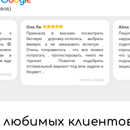
В
ывов)
Оля Ли
Alina
ся к
Приехала в магазин посмотреть
Пок
купила
беговую дорожку-хотелось выбрать
нарук
нь 😄
вживую, а не заказывать вслепую .
ходит
можно
Очень понравилось , что все можно
хорош
как в
потрогать , протестировать, никто не
что у
ом жди
торопит . Помогли подобрать
подош
оптимальный вариант под мои задачи и
защищ
бюджет....
 назад
месяц назад
 любимых клиенто