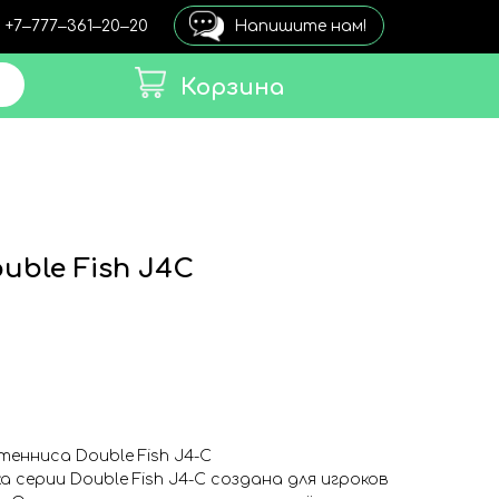
+7‒777‒361‒20‒20
Напишите нам!
Корзина
uble Fish J4C
тенниса Double Fish J4-C
 серии Double Fish J4-C создана для игроков