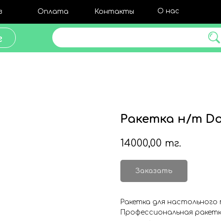
О нас
з
Оплата
Контакты
Поиск товара
г
Ракетка н/т Do
14000,00
тг.
Заказать
Ракетка для настольного 
Профессиональная ракетка