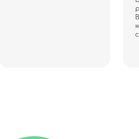
резинки для фитнеса.
Всё прекрасного
качества! Спасибо за
скидочку, очень приятно!