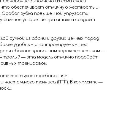
. Основание выполнено из семи слоёв
, что обеспечивает отличную жёсткость и
 Особая губка повышенной упругости
у сильное ускорение при атаке и создаёт
кой ручкой из абачи и других ценных пород
более удобным и контролируемым. Вес
агодаря сбалансированным характеристикам —
контроль 7 — эта модель отлично подойдёт
нсивных тренировок.
соответствуют требованиям
настольного тенниса (ITTF). В комплекте —
носки.