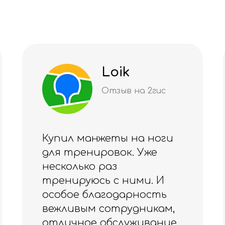
Даяна
Шмитке
Отзыв на 2гис
ги
Качество на высшем
уровне 🏆
Благодарю за куртку 💕
Ощущения- прекрасные
м,
🍀
ие