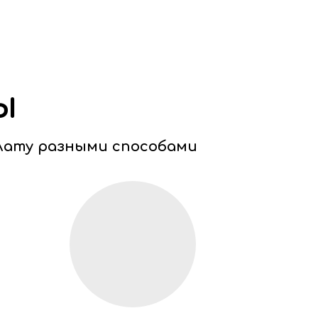
ы
лату разными способами