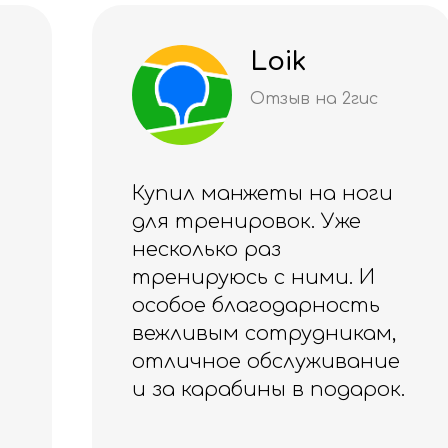
Loik
Д
Отзыв на 2гис
От
анжеты на ноги
Качество н
нировок. Уже
уровне 🏆
ко раз
Благодарю з
юсь с ними. И
благодарность
Ощущения- 
м сотрудникам,
🍀
е обслуживание
рабины в подарок.