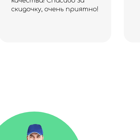
бо за
приятно!