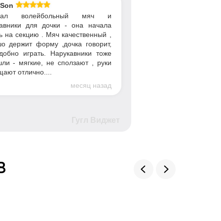
 Son
упал волейбольный мяч и
авники для дочки - она начала
ь на секцию . Мяч качественный ,
о держит форму ,дочка говорит,
добно играть. Нарукавники тоже
ли - мягкие, не сползают , руки
ают отлично....
месяц назад
Гугл Виджет
в