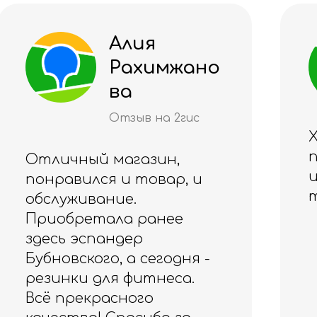
Алуа
имжано
Жанат
Отзыв на 2г
на 2гис
Хороший магазин,
приветливый персо
ин,
и большой выбор
вар, и
товаров
нее
годня -
неса.