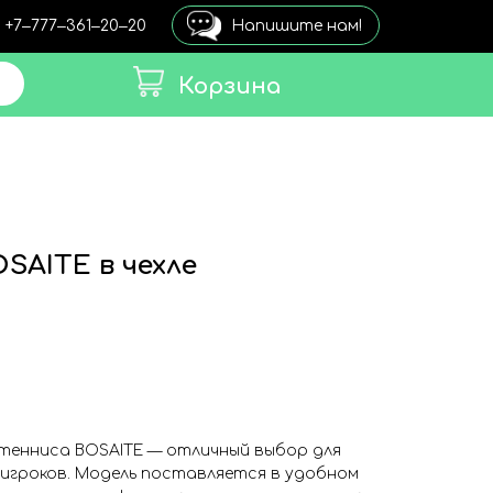
+7‒777‒361‒20‒20
Напишите нам!
Корзина
SAITE в чехле
 тенниса BOSAITE — отличный выбор для
игроков. Модель поставляется в удобном