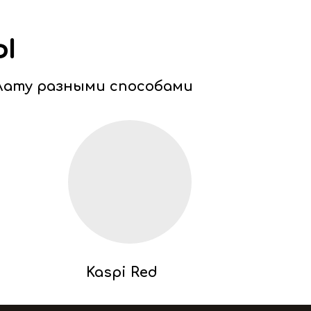
ы
лату разными способами
Kaspi Red