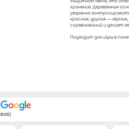
защитном чехле, что об
хранение. Деревянная осн
уверенно контролировать
красная, другая — чёрн
соревнований и делает её
Подходит для игры в поме
В
ывов)