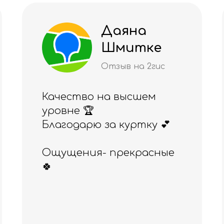
аяна
Алия
Шмитке
Рах
ва
зыв на 2гис
Отзыв 
а высшем
Отличный магаз
а куртку 💕
понравился и то
обслуживание.
прекрасные
Приобретала ра
здесь эспандер
Бубновского, а се
резинки для фит
Всё прекрасного