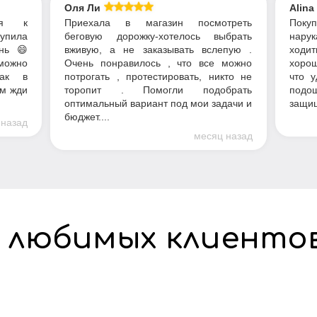
Оля Ли
Alina
ся к
Приехала в магазин посмотреть
Пок
купила
беговую дорожку-хотелось выбрать
нарук
нь 😄
вживую, а не заказывать вслепую .
ходит
можно
Очень понравилось , что все можно
хорош
как в
потрогать , протестировать, никто не
что у
ом жди
торопит . Помогли подобрать
подош
оптимальный вариант под мои задачи и
защищ
бюджет....
 назад
месяц назад
 любимых клиенто