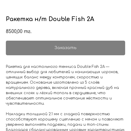
Ракетка н/т Double Fish 2A
8500,00
тг.
Заказать
Ракетка для настольного тенниса Double Fish 2A —
отличный выбор для любителей и начинающих игроков,
ценящих баланс между контролем, скоростью и
вращением. Основание изготовлено из 5 слоёв
натурального дерева, включая прочный красный дуб на
внешних слоях и лёгкий тополь в сердцевине, что
обеспечивает оптимальное сочетание жёсткости и
чувствительности.
Накладки толщиной 2.1 мм с гладкой поверхностью
способствуют хорошему сцеплению с мячом и позволяют
уверенно выполнять подрезки, подачи и топ-спины.
Благодаря сбалансированным игровым характеристикам,