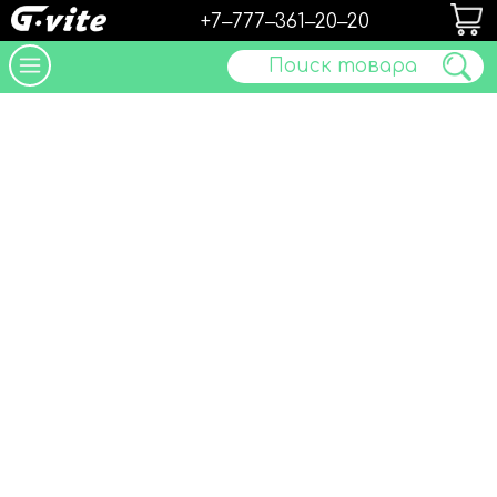
+7‒777‒361‒20‒20
Поиск товара