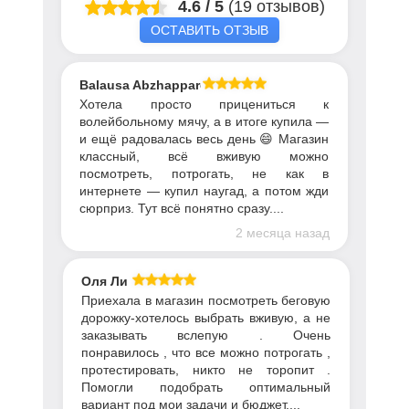
4.6
/
5
(19 отзывов)
ОСТАВИТЬ ОТЗЫВ
Balausa Abzhapparova
Хотела просто прицениться к
волейбольному мячу, а в итоге купила —
и ещё радовалась весь день 😄 Магазин
классный, всё вживую можно
посмотреть, потрогать, не как в
интернете — купил наугад, а потом жди
сюрприз. Тут всё понятно сразу....
2 месяца назад
Оля Ли
Приехала в магазин посмотреть беговую
дорожку-хотелось выбрать вживую, а не
заказывать вслепую . Очень
понравилось , что все можно потрогать ,
протестировать, никто не торопит .
Помогли подобрать оптимальный
вариант под мои задачи и бюджет....