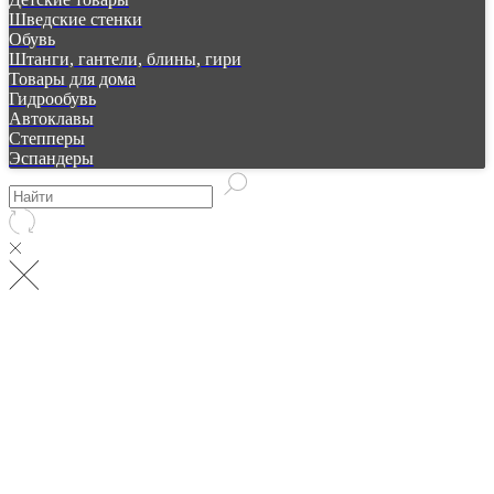
Шведские стенки
Обувь
Штанги, гантели, блины, гири
Товары для дома
Гидрообувь
Автоклавы
Степперы
Эспандеры