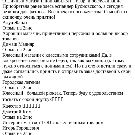
Отличный магазин, понравился и товар, и обслуживание.
Приобретала ранее здесь эспандер Бубновского, а сегодня -
резинки для фитнеса. Всё прекрасного качества! Спасибо за
скидочку, очень приятно!
Алуа Жанат
Отзыв на 2гис
Хороший магазин, приветливый персонал и большой выбор
товаров
Димаш Мадияр
Отзыв на 2гис
Классный магазин с классными сотрудниками! Да, в
воскресенье телефоны не берут, так как выходной (к этому
нужно относиться с пониманием). Но на олх ответили сразу и
даже согласились принять и отправить заказ доставкой в свой
выходной.
Городская легенда
Отзыв на 2гис
Классный , большой рюкзак. Теперь буду с удовольствием
тоскать с собой ноутбук👌🏻👍🏻
Качество 👍🏻👍🏻👍🏻
Дмитрий Ким
Отзыв на 2гис
Интернет магазин ТОП с качественным товаром
Игорь Горошевич
Отзыв на 2гис