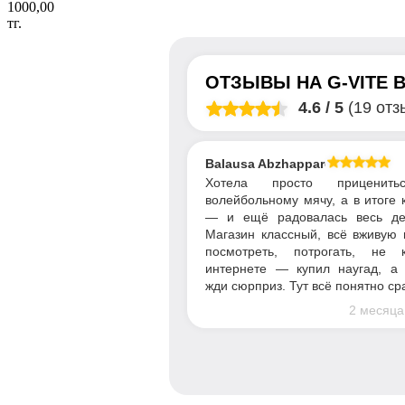
1000,00
тг.
ОТЗЫВЫ НА
G-VITE
4.6
/
5
(19 отз
Balausa Abzhapparova
Хотела просто приценит
волейбольному мячу, а в итоге 
— и ещё радовалась весь де
Магазин классный, всё вживую
посмотреть, потрогать, не 
интернете — купил наугад, а
жди сюрприз. Тут всё понятно сраз
2 месяца