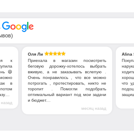
В
ывов)
Оля Ли
Alina
ься к
Приехала в магазин посмотреть
Поку
купила
беговую дорожку-хотелось выбрать
нарук
нь 😄
вживую, а не заказывать вслепую .
ходит
 можно
Очень понравилось , что все можно
хорош
как в
потрогать , протестировать, никто не
что у
 потом
торопит . Помогли подобрать
подош
у....
оптимальный вариант под мои задачи
защищ
и бюджет....
 назад
месяц назад