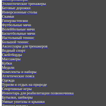
Эллиптические тренажеры
Беговые дорожки
Инверсионные столы
Скамьи
Гиперэкстензии
Футбольные мячи
Волейбольные мячи
Баскетбольные мячи
Настольный теннис
Большой теннис
Аксессуары для тренажеров
Водный спорт
Скейтборды
Массажеры
Кубки
Медали
Комплекты и наборы
Атлетические пояса
Одежда
Туризм и отдых на природе
Спортивные игры
Инвентарь для реабилитации позвоночника
Бутылки, шейкеры
Умные унитазы и крышки
Детские товары