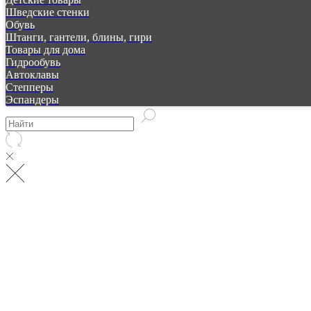
Шведские стенки
Обувь
Штанги, гантели, блины, гири
Товары для дома
Гидрообувь
Автоклавы
Степперы
Эспандеры