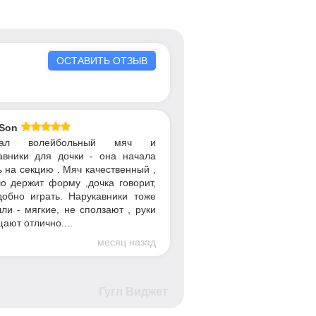
ОСТАВИТЬ ОТЗЫВ
 Son
пал волейбольный мяч и
авники для дочки - она начала
ь на секцию . Мяч качественный ,
о держит форму ,дочка говорит,
добно играть. Нарукавники тоже
ли - мягкие, не сползают , руки
ают отлично....
месяц назад
Гугл Виджет