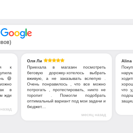
В
ывов)
Оля Ли
Alina
ся к
Приехала в магазин посмотреть
Пок
купила
беговую дорожку-хотелось выбрать
нарук
нь 😄
вживую, а не заказывать вслепую .
ходит
можно
Очень понравилось , что все можно
хорош
как в
потрогать , протестировать, никто не
что у
ом жди
торопит . Помогли подобрать
подош
оптимальный вариант под мои задачи и
защищ
бюджет....
 назад
месяц назад