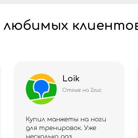
 любимых клиенто
Даяна
Шмитке
Отзыв на 2гис
Качество на высшем
уровне 🏆
Благодарю за куртку 💕