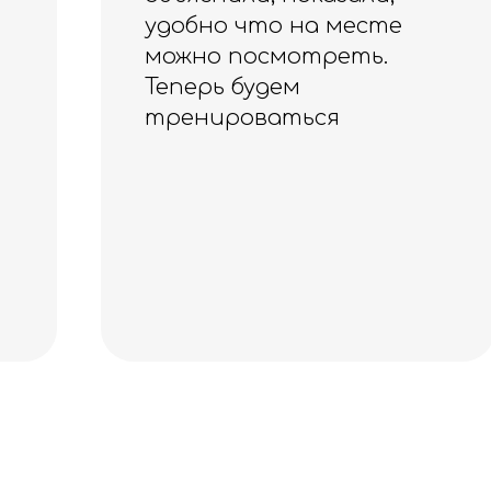
тренируюсь с ними. И
особое благодарность
вежливым сотрудникам,
отличное обслуживание
и за карабины в подарок.