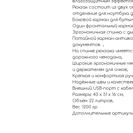
влагозащитным эффектом
Рюкзак состоит из двух 
отделение для ноутбука д
Боковой карман для бутыл
Один фронтальный карман
Эргономичная спинка с д
Потайной карман-антивор 
документов...;
На спинке рюкзака имеется
дорожного чемодана;
Широкие эргономичные лям
и держателем для очков;
Крепкая и комфортная руч
Надёжные швы и качестве
Внешний USB-порт с кабел
Размеры: 43 x 31 x 16 см;
Объём: 22 литров;
Вес: 1200 гр.
Дополнительные артикулы