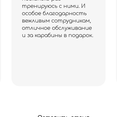
Ощущения- прекрасные
🍀