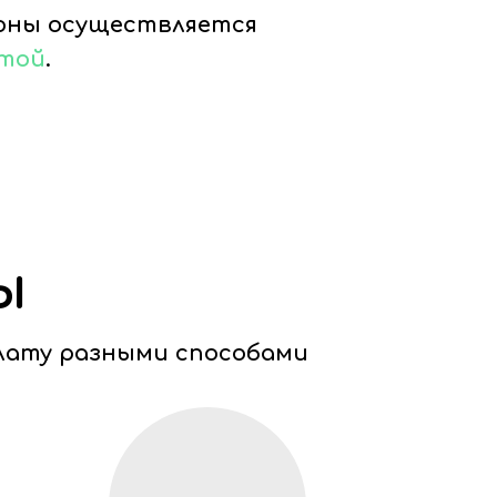
ионы осуществляется
чтой
.
ы
лату разными способами