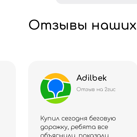
Отзывы наших
Loik
Отзыв на 2гис
Купил манжеты на ноги
для тренировок. Уже
несколько раз