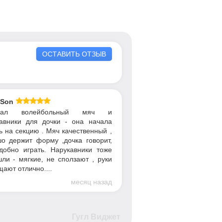
ОСТАВИТЬ ОТЗЫВ
 Son
упал волейбольный мяч и
авники для дочки - она начала
ь на секцию . Мяч качественный ,
о держит форму ,дочка говорит,
добно играть. Нарукавники тоже
ли - мягкие, не сползают , руки
ают отлично....
месяц назад
Гугл Виджет