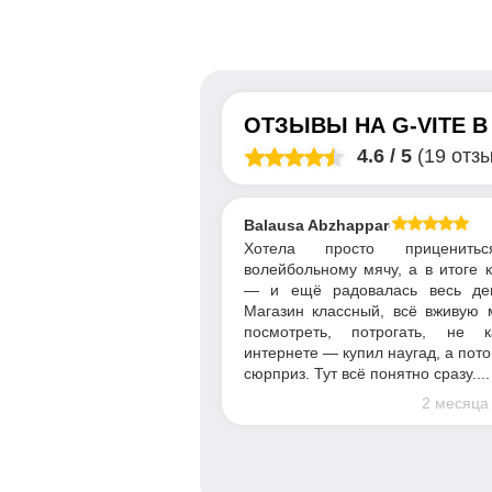
ОТЗЫВЫ НА
G-VITE
4.6
/
5
(19 отз
Balausa Abzhapparova
Хотела просто приценить
волейбольному мячу, а в итоге 
— и ещё радовалась весь де
Магазин классный, всё вживую 
посмотреть, потрогать, не 
интернете — купил наугад, а пот
сюрприз. Тут всё понятно сразу....
2 месяца