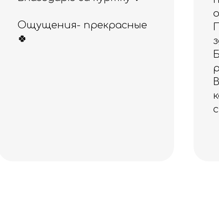
обслуживание.
Приобретала ранее
здесь эспандер
Бубновского, а сегодня -
резинки для фитнеса.
Всё прекрасного
качества! Спасибо за
скидочку, очень приятно!