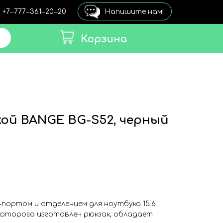
+7‒777‒361‒20‒20
Напишите нам!
Корзина
кой BANGE BG-S52, черный
B-портом и отделением для ноутбука 15.6
которого изготовлен рюкзак, обладает