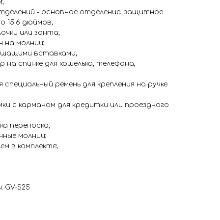
;
отделений - основное отделение, защитное
о 15.6 дюймов;
очки или зонта;
 на молнии;
ышащими вставками;
на спинке для кошелька, телефона,
 специальный ремень для крепления на ручке
ки c карманом для кредитки или проездного
ка переноска;
нные молнии;
ем в комплекте;
: GV-S25