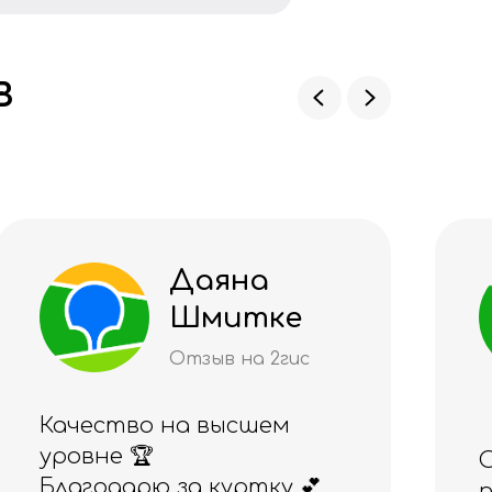
в
Алия
Рахимжано
ва
Отзыв на 2гис
Отличный магазин,
понравился и товар, и