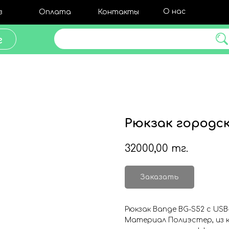
О нас
з
Оплата
Контакты
Поиск товара
г
Рюкзак городс
32000,00
тг.
Заказать
Рюкзак Bange BG-S52 с US
Материал Полиэстер, из 