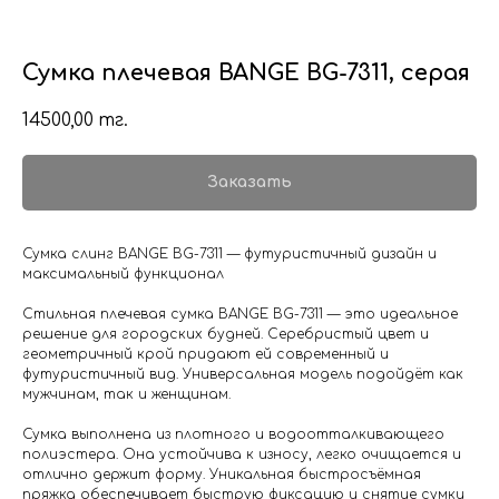
Сумка плечевая BANGE BG-7311, серая
14500,00
тг.
Заказать
Сумка слинг BANGE BG-7311 — футуристичный дизайн и
максимальный функционал
Стильная плечевая сумка BANGE BG-7311 — это идеальное
решение для городских будней. Серебристый цвет и
геометричный крой придают ей современный и
футуристичный вид. Универсальная модель подойдёт как
мужчинам, так и женщинам.
Сумка выполнена из плотного и водоотталкивающего
полиэстера. Она устойчива к износу, легко очищается и
отлично держит форму. Уникальная быстросъёмная
пряжка обеспечивает быструю фиксацию и снятие сумки