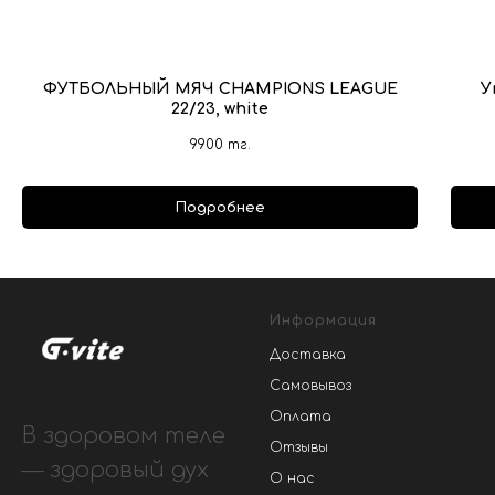
ФУТБОЛЬНЫЙ МЯЧ CHAMPIONS LEAGUE
У
22/23, white
9900
тг.
Подробнее
Информация
Доставка
Самовывоз
Оплата
В здоровом теле
Отзывы
— здоровый дух
О нас