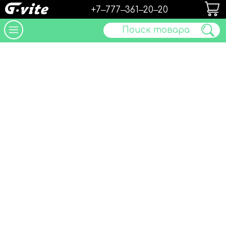
+7‒777‒361‒20‒20
Поиск товара